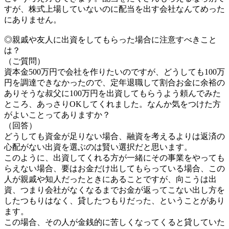
すが、株式上場していないのに配当を出す会社なんてめった
にありません。
◎親戚や友人に出資をしてもらった場合に注意すべきこと
は？
（ご質問）
資本金500万円で会社を作りたいのですが、どうしても100万
円を調達できなかったので、定年退職して割合お金に余裕の
ありそうな叔父に100万円を出資してもらうよう頼んでみた
ところ、あっさりOKしてくれました。なんか気をつけた方
がよいことってありますか？
（回答）
どうしても資金が足りない場合、融資を考えるよりは返済の
心配がない出資を選ぶのは賢い選択だと思います。
このように、出資してくれる方が一緒にその事業をやっても
らえない場合、要はお金だけ出してもらっている場合、この
人が親戚や知人だったときにあることですが、向こうは出
資、つまり会社がなくなるまでお金が返ってこない出し方を
したつもりはなく、貸したつもりだった、ということがあり
ます。
この場合、その人が金銭的に苦しくなってくると貸していた