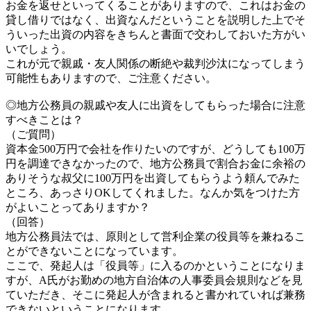
お金を返せといってくることがありますので、これはお金の
貸し借りではなく、出資なんだということを説明した上でそ
ういった出資の内容をきちんと書面で交わしておいた方がい
いでしょう。
これが元で親戚・友人関係の断絶や裁判沙汰になってしまう
可能性もありますので、ご注意ください。
◎地方公務員の親戚や友人に出資をしてもらった場合に注意
すべきことは？
（ご質問）
資本金500万円で会社を作りたいのですが、どうしても100万
円を調達できなかったので、地方公務員で割合お金に余裕の
ありそうな叔父に100万円を出資してもらうよう頼んでみた
ところ、あっさりOKしてくれました。なんか気をつけた方
がよいことってありますか？
（回答）
地方公務員法では、原則として営利企業の役員等を兼ねるこ
とができないことになっています。
ここで、発起人は「役員等」に入るのかということになりま
すが、A氏がお勤めの地方自治体の人事委員会規則などを見
ていただき、そこに発起人が含まれると書かれていれば兼務
できないということになります。