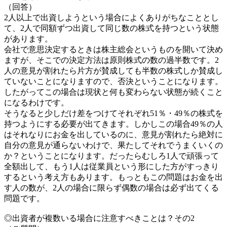
（回答）
2人以上で出資しようという場合によくありがちなこととし
て、2人で同額ずつ出資して同じ数の株式を持つという状態
があります。
会社で意思決定するときは株主総会というものを開いて決め
ますが、そこでの決定方法は原則株式の数の過半数です。2
人の意見が割れたら片方が賛成しても半数の株式しか賛成し
ていないことになりますので、否決ということになります。
したがってこの場合は現状と何も変わらない状態が続くこと
になるわけです。
そうなると少しだけ差をつけてそれぞれ51％・49％の株式を
持つようにする必要が出てきます。しかしこの場合49％の人
はそれなりにお金を出しているのに、意見が割れたら絶対に
自分の意見が通らないわけで、果たしてそれでうまくいくの
か？ということになります。だったらむしろ1人で頑張って
全額出して、もう1人は従業員という形にした方がすっきり
するという考え方もあります。もっともこの問題はお金を出
す人の数が、2人の場合に限らず偶数の場合は必ず出てくる
問題です。
◎出資者が複数いる場合に注意すべきことは？その2