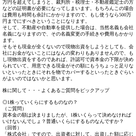
万円を超えてしまうと、裁判所・税理士・不動産鑑定士の方
などの証明書が必要になってしまいます。もちろんこの場合
は費用も時間も余計にかかりますので、もし使うなら500万
円までにすべきということになります。
そして、不動産や自動車を提供した場合は、当然名義も会社
名義になりますので、その名義変更の手続きや費用もかかり
ます。
そもそも現金が全くないので現物出資をしようとしても、会
社にお金がないことにはなんの変わりもありませんので、も
し現物出資をするのであれば、許認可で資本金の下限が決め
られていて、用意できる現金がその額にもうちょっと足りな
いといったときにそれを物でカバーするといったときぐらい
がよいのではないかと思います。
株に関して・・・よくあるご質問をピックアップ
◎1株っていくらにするものなの？
（ご質問）
資本金の額は決まりましたが、1株いくらって決めなければ
いけないんでしょ？普通いくらにするものなんですか？
（回答）
「株式会社」ですので、出資者に対して、出資した額に応じ