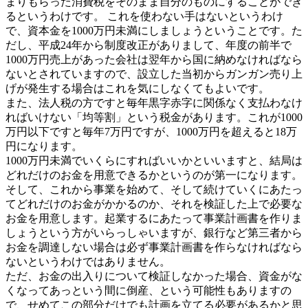
まりもらった消費税をそのまま自分のものにすることができ
るというわけです。 これを使わない手はないというわけ
で、資本金を1000万円未満にしましょうということです。た
だし、平成24年から制度改正がありまして、年度の前半で
1000万円売上があった会社は翌年から国に納めなければなら
ないとされていますので、設立した当初からガンガン売り上
げが発生する場合はこれを気にしなくてもよいです。
また、法人税の方ですと毎年黒字赤字に関係なく支払わなけ
ればいけない「均等割」という税金があります。これが1000
万円以下ですと毎年7万円ですが、1000万円を超えると18万
円になります。
1000万円未満でいくらにすればいいかといいますと、結局は
どれだけのお金を用意できるかというのが第一になります。
そして、これから事業を始めて、そして続けていくにあたっ
てどれだけのお金がかかるのか、それを検証した上で必要な
お金を用意します。起業するにあたって事業計画書を作りま
しょうという方がいらっしゃいますが、銀行など第三者から
お金を調達しない場合は必ず事業計画書を作らなければなら
ないというわけではありません。
ただ、お金の出入りについて検証しなかった場合、資金がな
くなってあっという間に倒産、という可能性もありますの
で、せめてこの部分だけでも計画を立てる必要があるかと思