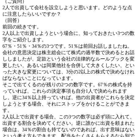
（ご質問）
2人で出資して会社を設立しようと思います。どのような点
に注意したらいいですか？
（回答）
前回の続きです。
2人以上で出資しようという場合に、知っておきたい3つの数
字をご紹介します。
67％・51％・34％の3つです。51％は前回お話しましたね。
会社の意思決定は株主総会にて株式の過半数で決めるとお話
ししましたが、定款という会社の法律的なルールブックを変
更したい、あるいは同業他社を合併して大きくしたい、とい
った大きな変更については、3分の2以上の株式で決めなけれ
ばならないことになっています。
そこで出てくるのが残りの2つの数字です。67％の株式を持
っていれば、これらの決定事項も自分1人で決められます
し、逆に34％以上持っていれば、他の出資者がこれらを決定
しようとする場合、それにストップをかけることができま
す。
2人以上で出資する場合、この3つの数字は必ず頭に入れて、
出資する割合を決めてください。逆に誰かに出資を頼まれた
場合は、34％の割合も持てないのであれば、出す意味はない
という考え方もできます。配当をたくさんもらえるなら別で