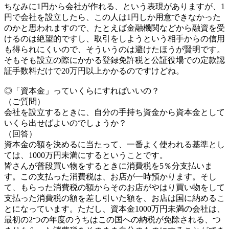
ちなみに1円から会社が作れる、という表現がありますが、1
円で会社を設立したら、この人は1円しか用意できなかった
のかと思われますので、たとえば金融機関などから融資を受
けるのは絶望的ですし、取引をしようという相手からの信用
も得られにくいので、そういうのは避けたほうが賢明です。
そもそも設立の際にかかる登録免許税と公証役場での定款認
証手数料だけで20万円以上かかるのですけどね。
◎「資本金」っていくらにすればいいの？
（ご質問）
会社を設立するときに、自分の手持ち資金から資本金として
いくら出せばよいのでしょうか？
（回答）
資本金の額を決めるに当たって、一番よく使われる基準とし
ては、1000万円未満にするということです。
皆さんが普段買い物をするときに消費税を5％分支払いま
す。この支払った消費税は、お店が一時預かります。そし
て、もらった消費税の額からそのお店がやはり買い物をして
支払った消費税の額を差し引いた額を、お店は国に納めるこ
とになっています。ただし、資本金1000万円未満の会社は、
最初の2つの年度のうちはこの国への納税が免除される、つ