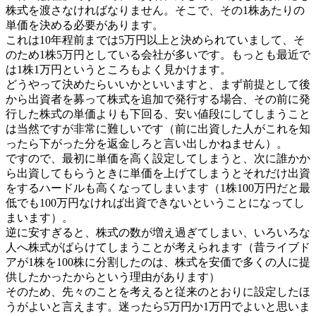
株式を渡さなければなりません。そこで、その1株あたりの
単価を決める必要があります。
これは10年程前までは5万円以上と決められていまして、そ
のため1株5万円としている会社が多いです。もっとも最近で
は1株1万円というところもよく見かけます。
どうやって決めたらいいかといいますと、まず前提として後
から出資者を募って株式を追加で発行する場合、その前に発
行した株式の単価よりも下回る、安い値段にしてしまうこと
は当然ですが非常に難しいです（前に出資した人がこれを知
ったら下がった分を返金しろと言い出しかねません）。
ですので、最初に単価を高く設定してしまうと、次に誰かか
ら出資してもらうときに単価を上げてしまうとそれだけ出資
をするハードルも高くなってしまいます（1株100万円だと最
低でも100万円なければ出資できないということになってし
まいます）。
逆に安すぎると、株式の数が増え過ぎてしまい、いろいろな
人へ株式がばらけてしまうことが考えられます（昔ライブド
アが1株を100株に分割したのは、株式を安価で多くの人に提
供したかったからという理由があります）
そのため、先々のことを考えると従来のとおりに設定したほ
うがよいと言えます。迷ったら5万円か1万円でよいと思いま