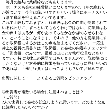
・毎月の給与は業績給などもありえます。
・ボーナスも会社の経費扱いになりますので、1年の終わり
が近づいて、今年は儲かりすぎたという場合にボーナスとい
う形で税金を抑えることができます。
これで比較してみますと、取締役はお金の自由が制限されて
いる代わりに、ずっといてもらうわけではない、従業員はお
金の自由はあるが、何かあってもなかなか辞めさせられな
い、ということになります。ですので、他の方を従業員にす
るか取締役にするかはこの点も踏まえてください。 一応法
律上の役員の肩書きは「取締役」と会社の内容をチェックす
る「監査役」のみです。最近はCEOとか執行役員などあり
ますが、特に法律上の用語ではありませんので、取締役には
したくないけど対外的に権限を持っているように見せたいの
であれば、「執行役員」はかっこよさも含めてお勧めです。
出資に関して・・・よくあるご質問をピックアップ
◎出資者が複数いる場合に注意すべきことは？
（ご質問）
2人で出資して会社を設立しようと思います。どのような点
に注意したらいいですか？