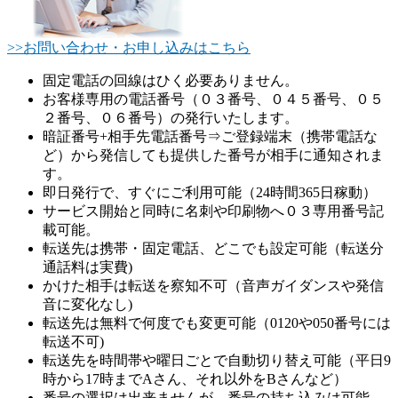
>>お問い合わせ・お申し込みはこちら
固定電話の回線はひく必要ありません。
お客様専用の電話番号（０３番号、０４５番号、０５
２番号、０６番号）の発行いたします。
暗証番号+相手先電話番号⇒ご登録端末（携帯電話な
ど）から発信しても提供した番号が相手に通知されま
す。
即日発行で、すぐにご利用可能（24時間365日稼動）
サービス開始と同時に名刺や印刷物へ０３専用番号記
載可能。
転送先は携帯・固定電話、どこでも設定可能（転送分
通話料は実費)
かけた相手は転送を察知不可（音声ガイダンスや発信
音に変化なし)
転送先は無料で何度でも変更可能（0120や050番号には
転送不可)
転送先を時間帯や曜日ごとで自動切り替え可能（平日9
時から17時までAさん、それ以外をBさんなど）
番号の選択は出来ませんが、番号の持ち込みは可能