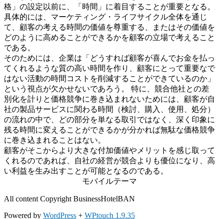
格」の設定以前に、「時間」に着目することが重要となる。
具体的には、マーケティング・ライフサイクル全体を通じ
て、顧客の考える時間の価値を尊重する、またはその価値を
どのように高めることができるかを顧客の立場で考えること
である。
そのためには、企業は「どうすれば顧客が喜んでお金を払っ
てくれるような質の高い時間を作り、顧客にとって重要なで
はない活動の時間コストを削減することができているのか」
という視点が欠かせないであろう。 特に、競合他社との差
別化を計りと価格競争に巻き込まれないためには、顧客が自
社の製品サービスに関わる時間（検討、購入、使用、処分）
の流れの中で、どの部分を単なる取引ではなく、深く印象に
残る時間に変えることができるかが分かれば無駄な価格競争
に巻き込まれることはない。
顧客がそこからより大きな付加価値やメリットを感じ取って
くれるのであれば、自社の経営が競合よりも優位になり、高
い利益を生み出すことが可能となるのである。
モバイルテーマ
All content Copyright BusinessHotelBAN
Powered by
WordPress
+
WPtouch 1.9.35