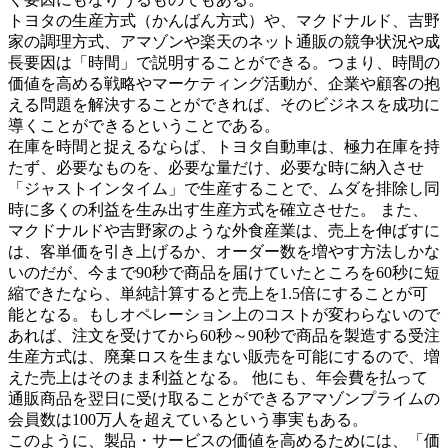
トヨタの生産方式（かんばん方式）や、マクドナルド、吉野
家の調理方式、アマゾンや楽天のネット通販の競争状況や成
長要因は「時間」で説明することができる。つまり、時間の
価値を高める戦略やマーケティング活動が、企業や顧客の抱
える問題を解決することができれば、そのビジネスを成功に
導くことができるということである。
在庫を時間と捉えるならば、トヨタ自動車は、極力在庫を持
たず、必要なものを、必要な量だけ、必要な時に納入させ
「ジャストインタイム」で生産することで、ムダを排除し同
時に多くの利益を生み出す生産方式を確立させた。 また、
マクドナルドや吉野家のような外食産業は、売上を伸ばすに
は、客単価を引き上げるか、オーダー数を増やす方法しかな
いのだが、今まで90秒で商品を届けていたところを60秒に短
縮できたなら、単純計算すると売上を1.5倍にすることが可
能となる。もしオペレーション上のコストが変わらないので
あれば、注文を受けてから60秒～90秒で商品を製造する受注
生産方式は、廃棄ロスを生まない販売を可能にするので、増
えた売上はそのまま利益となる。 他にも、年会費を払って
通販商品を翌日に受け取ることができるアマゾンプライムの
会員数は100万人を超えているという事実もある。
このように、製品・サービスの価値を高めるためには、「価