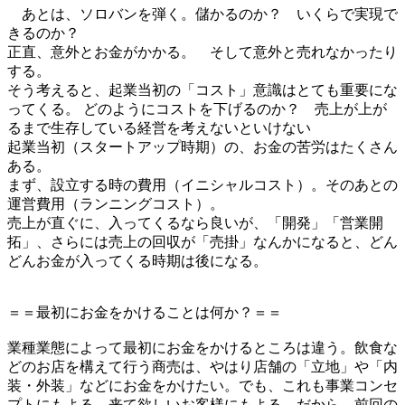
あとは、ソロバンを弾く。儲かるのか？ いくらで実現で
きるのか？
正直、意外とお金がかかる。 そして意外と売れなかったり
する。
そう考えると、起業当初の「コスト」意識はとても重要にな
ってくる。 どのようにコストを下げるのか？ 売上が上が
るまで生存している経営を考えないといけない
起業当初（スタートアップ時期）の、お金の苦労はたくさん
ある。
まず、設立する時の費用（イニシャルコスト）。そのあとの
運営費用（ランニングコスト）。
売上が直ぐに、入ってくるなら良いが、「開発」「営業開
拓」、さらには売上の回収が「売掛」なんかになると、どん
どんお金が入ってくる時期は後になる。
＝＝最初にお金をかけることは何か？＝＝
業種業態によって最初にお金をかけるところは違う。飲食な
どのお店を構えて行う商売は、やはり店舗の「立地」や「内
装・外装」などにお金をかけたい。でも、これも事業コンセ
プトにもよる。来て欲しいお客様にもよる。だから、前回の