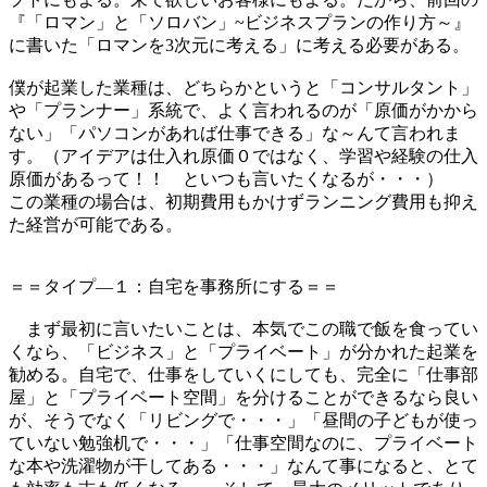
『「ロマン」と「ソロバン」~ビジネスプランの作り方～』
に書いた「ロマンを3次元に考える」に考える必要がある。
僕が起業した業種は、どちらかというと「コンサルタント」
や「プランナー」系統で、よく言われるのが「原価がかから
ない」「パソコンがあれば仕事できる」な～んて言われま
す。（アイデアは仕入れ原価０ではなく、学習や経験の仕入
原価があるって！！ といつも言いたくなるが・・・）
この業種の場合は、初期費用もかけずランニング費用も抑え
た経営が可能である。
＝＝タイプ―１：自宅を事務所にする＝＝
まず最初に言いたいことは、本気でこの職で飯を食ってい
くなら、「ビジネス」と「プライベート」が分かれた起業を
勧める。自宅で、仕事をしていくにしても、完全に「仕事部
屋」と「プライベート空間」を分けることができるなら良い
が、そうでなく「リビングで・・・」「昼間の子どもが使っ
ていない勉強机で・・・」「仕事空間なのに、プライベート
な本や洗濯物が干してある・・・」なんて事になると、とて