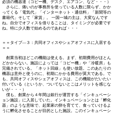
必須の機器達（コピー機、デスク、エアコン、など・・・）
さらに、痛いのが事務所を使っている人数に限らず、かか
ってくる「電気代」「インターネット・通信料」「新聞等の
書籍代」そして「家賃」。 一国一城の主は、大変なんです
ね。自分でオフィスを借りることは、タイミングが必要です
ね。特に少人数で始めるのであれば・・・
＝＝タイプ―３：共同オフィスやシェアオフィスに入居する
＝＝
創業当初ほどこの機能は使える。まず、初期費用がほとん
どかからない。施設によっては「コピー機」や「冷暖房」も
完備されている。「ネット回線」も使い放題。このあたりの
機器は意外と使うのに、初期にかかる費用が莫大である。で
も、共同オフィスやシェアオフィスは、この機能がだいたい
付いている（というか、ついてないとこはメリットを感じな
いが・・・）
僕も、創業から４年間は銀行が運営する「インキュベーシ
ョン施設」に入居していた。インキュベーションとは「孵化
器」のような意味で、起業家の卵を育てて、食っていけるよ
うに孵化させることが目的とした施設。このインキュベーシ