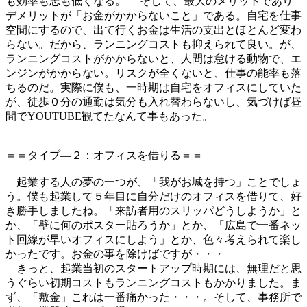
も効率も志も低くなる。 そして、最大のメリットであり
デメリットが「お金がかからないこと」である。自宅を仕事
空間にするので、出て行くお金は生活の支出とほとんど変わ
らない。だから、ランニングコストも抑えられて良い。が、
ランニングコストがかからないと、人間は怠ける動物で、エ
ンジンがかからない。リスクが全くないと、仕事の能率も落
ちるのだ。実際に僕も、一時期は自宅をオフィスにしていた
が、徒歩０分の通勤は気分も入れ替わらないし、気づけば昼
間でYOUTUBE観てたなんて事もあった。
＝＝タイプ―２：オフィスを借りる＝＝
起業する人の夢の一つが、「我がお城を持つ」ことでしょ
う。僕も起業して５年目に自分だけのオフィスを借りて、好
き勝手しましたね。「来訪者用のスリッパどうしようか」と
か、「壁に何のポスター貼ろうか」とか、「広島で一番ネッ
ト回線が早いオフィスにしよう」とか、色々考えられて楽し
かったです。お金の事を除けばですが・・・
きっと、起業当初のスタートアップ時期には、無理だと思
うぐらい初期コストもランニングコストもかかりました。ま
ず、「敷金」これは一番痛かった・・・。そして、事務所で