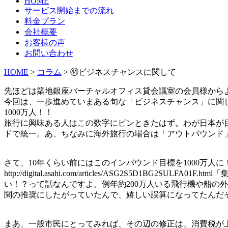
HOME
サービス開始までの流れ
料金プラン
会社概要
お客様の声
お問い合わせ
HOME
>
コラム
> ㊹ビジネスチャンスに関して
先ほどは築地銀座バーチャルオフィス貸会議室の会員様から
今回は、一歩進めていまある旬な「ビジネスチャンス」に関
1000万人！！
旅行に興味ある人はこの数字にピンときたはず。わが日本が
ドで統一。あ、ちなみに海外旅行の場合は「アウトバウンド
さて、10年くらい前にはこのインバウンド目標を1000万人に
http://digital.asahi.com/articles/ASG2S
い！？って話なんですよ。例年約200万人いる飛行機や船の
関の推奨にしたがっていたんで、嬉しい誤算になってたんだ
まあ、一般市民にとってみれば、その辺の修正は、消費税が上