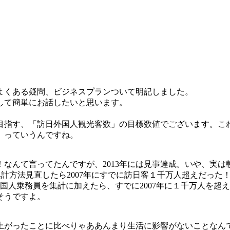
よくある疑問、ビジネスプランついて明記しました。
して簡単にお話したいと思います。
目指す、「訪日外国人観光客数」の目標数値でございます。こ
」っていうんですね。
！なんて言ってたんですが、2013年には見事達成。いや、実は朝
5D1BG2SULFA01F.html「集計方法見直したら2007年にすでに訪
外国人乗務員を集計に加えたら、すでに2007年に１千万人を
そうですよ。
がったことに比べりゃああんまり生活に影響がないことなんで