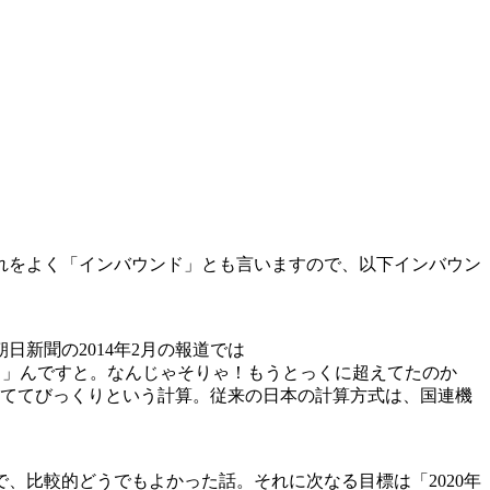
れをよく「インバウンド」とも言いますので、以下インバウン
日新聞の2014年2月の報道では
日客１千万人超えだった！」んですと。なんじゃそりゃ！もうとっくに超えてたのか
超えててびっくりという計算。従来の日本の計算方式は、国連機
、比較的どうでもよかった話。それに次なる目標は「2020年