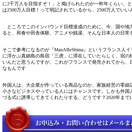
に2千万人を目指すぞ！」と掲げられたのが一昨年くらい。と
は2500万人目標！って明記されているから、2500万人で
ところでこのインバウンド目標達成のために、今、国や地方
ると、和食や田舎体験、アニメや銭湯、そんな日本人の日常
そこで参考になるのが『ManABeShima』というフランス人イラ
に浮かぶ真鍋島の島宿「三虎」に滞在していたらしく、宿の
いんだと思うんですが、これがフランスで発売されてから、
なもんです
外国人は、大企業が作っている商品なのか、家族経営の零細
小さなビジネスやっている人にはチャンスです。しかも外国
づる式に誘導してきてくれたりする。どうです？2020年ま