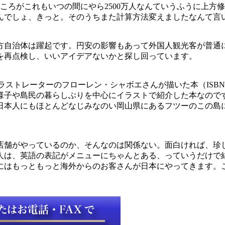
ころがこれもいつの間にやら2500万人なんていうふうに上方
いいんでしょ、きっと。そのうちまた計算方法変えましたなんて
自治体は躍起です。円安の影響もあって外国人観光客が普通
を再点検し、いいアイデアないかと探し回っています。
ストレーターのフローレン・シャボエさんが描いた本（ISBN : 97
様子や島民の暮らしぶりを中心にイラストで紹介した本なので
日本人にもほとんどなじみなのい岡山県にあるフツーのこの島
店舗がやっているのか、そんなのは関係ない。面白ければ、珍
人は、英語の表記がメニューにちゃんとある、っていうだけで結
でにはもっともっと海外からのお客さんが日本にやってきます